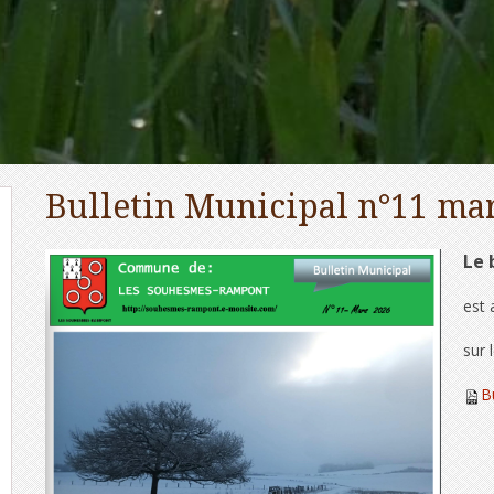
Bulletin Municipal n°11 ma
Le 
est 
sur 
B