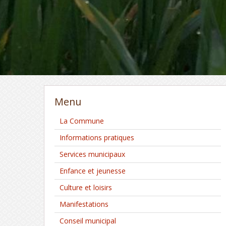
Menu
La Commune
Informations pratiques
Services municipaux
Enfance et jeunesse
Culture et loisirs
Manifestations
Conseil municipal