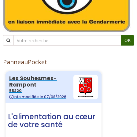
OK
PanneauPocket