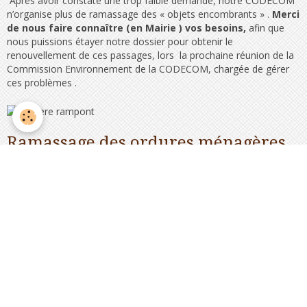
Après avoir constaté une trop faible demande, notre CODECOM
n’organise plus de ramassage des « objets encombrants » .
Merci
de nous faire connaître (en Mairie ) vos
besoins,
afin que
nous puissions étayer notre dossier pour obtenir le
renouvellement de ces passages, lors la prochaine réunion de la
Commission Environnement de la CODECOM, chargée de gérer
ces problèmes .
Ramassage des ordures ménagères
Le ramassage des ordures ménagères résiduelles
à lieu
tous les 15 jours l
e MERCREDI
(Prévoir de sortir les ordures la
veille au soir, dans votre bac avec couvercle fermé).
Le ramassage des "corps creux" (sacs jaunes)
à lieu tous les
semaines le VENDREDI (à partir du 9 janvier 2026.
Pour le renouvellement des sacs jaunes, vous voudrez bien
déposer une demande dans la boite aux lettres de la
mairie. Les sacs vous seront apportés à votre domicile