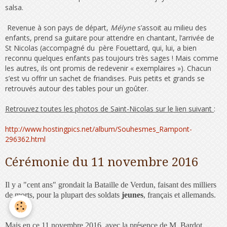
salsa.
Revenue à son pays de départ,
Mélyne
s’assoit au milieu des
enfants, prend sa guitare pour attendre en chantant, l’arrivée de
St Nicolas (accompagné du père Fouettard, qui, lui, a bien
reconnu quelques enfants pas toujours très sages ! Mais comme
les autres, ils ont promis de redevenir « exemplaires »). Chacun
s’est vu offrir un sachet de friandises. Puis petits et grands se
retrouvés autour des tables pour un goûter.
Retrouvez toutes les photos de Saint-Nicolas sur le lien suivant
:
http://www.hostingpics.net/album/Souhesmes_Rampont-
296362.html
Cérémonie du 11 novembre 2016
Il y a "cent ans" grondait la Bataille de Verdun, faisant des milliers
de morts, pour la plupart des soldats
jeunes
, français et allemands.
Mais en ce 11 novembre 2016, avec la présence de M. Bardot,