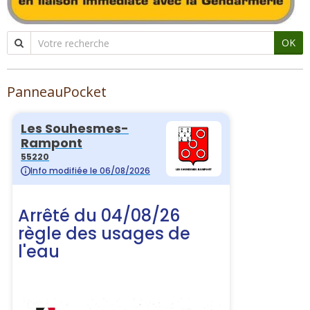
OK
PanneauPocket