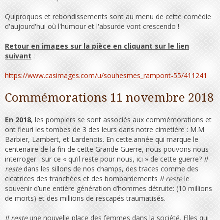
Quiproquos et rebondissements sont au menu de cette comédie
d'aujourd'hui où l'humour et l'absurde vont crescendo !
Retour en images sur la pièce en cliquant sur le lien
suivant
:
https://www.casimages.com/u/souhesmes_rampont-55/411241
Commémorations 11 novembre 2018
En 2018
, les pompiers se sont associés aux commémorations et
ont fleuri les tombes de 3 des leurs dans notre cimetière : M.M
Barbier, Lambert, et Lardenois. En cette.année qui marque le
centenaire de la fin de cette Grande Guerre, nous pouvons nous
interroger : sur ce « qu’il reste pour nous, ici » de cette guerre?
Il
reste
dans les sillons de nos champs, des traces comme des
cicatrices des tranchées et des bombardements
Il reste
le
souvenir d’une entière génération d‘hommes détruite: (10 millions
de morts) et des millions de rescapés traumatisés.
Il reste
une nouvelle place des femmes dans la société. Elles qui